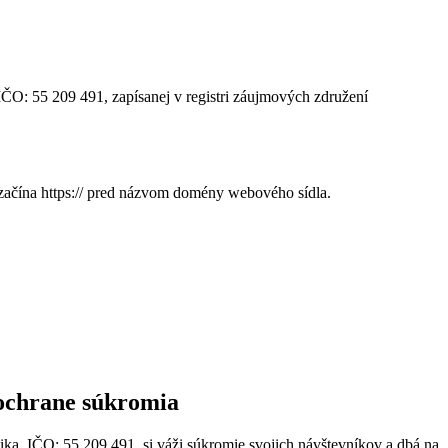
IČO: 55 209 491, zapísanej v registri záujmových združení
 začína https:// pred názvom domény webového sídla.
 ochrane súkromia
ika, IČO: 55 209 491, si váži súkromie svojich návštevníkov a dbá na