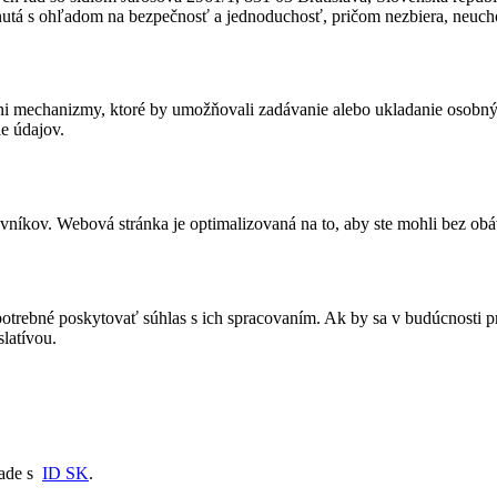
nutá s ohľadom na bezpečnosť a jednoduchosť, pričom nezbiera, neuch
ni mechanizmy, ktoré by umožňovali zadávanie alebo ukladanie osobnýc
ie údajov.
vníkov. Webová stránka je optimalizovaná na to, aby ste mohli bez obáv
otrebné poskytovať súhlas s ich spracovaním. Ak by sa v budúcnosti pr
slatívou.
lade s
ID SK
.