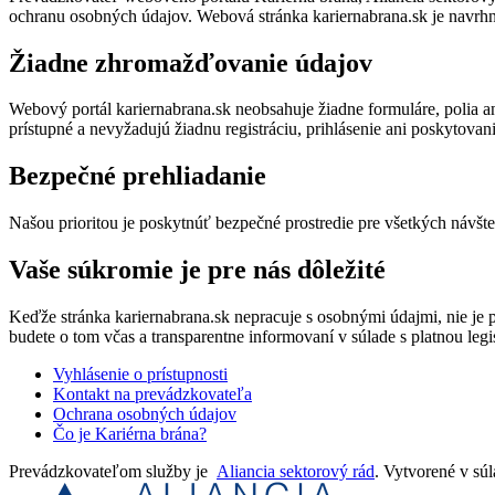
ochranu osobných údajov. Webová stránka kariernabrana.sk je navrh
Žiadne zhromažďovanie údajov
Webový portál kariernabrana.sk neobsahuje žiadne formuláre, polia a
prístupné a nevyžadujú žiadnu registráciu, prihlásenie ani poskytovan
Bezpečné prehliadanie
Našou prioritou je poskytnúť bezpečné prostredie pre všetkých návšte
Vaše súkromie je pre nás dôležité
Keďže stránka kariernabrana.sk nepracuje s osobnými údajmi, nie je p
budete o tom včas a transparentne informovaní v súlade s platnou legi
Vyhlásenie o prístupnosti
Kontakt na prevádzkovateľa
Ochrana osobných údajov
Čo je Kariérna brána?
Prevádzkovateľom služby je
Aliancia sektorový rád
. Vytvorené v sú