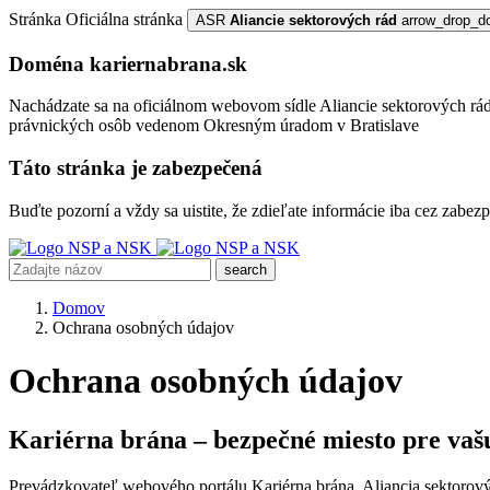
Stránka
Oficiálna stránka
ASR
Aliancie sektorových rád
arrow_drop_d
Doména kariernabrana.sk
Nachádzate sa na oficiálnom webovom sídle Aliancie sektorových rád,
právnických osôb vedenom Okresným úradom v Bratislave
Táto stránka je zabezpečená
Buďte pozorní a vždy sa uistite, že zdieľate informácie iba cez zab
search
Domov
Ochrana osobných údajov
Ochrana osobných údajov
Kariérna brána – bezpečné miesto pre vaš
Prevádzkovateľ webového portálu Kariérna brána, Aliancia sektorovýc