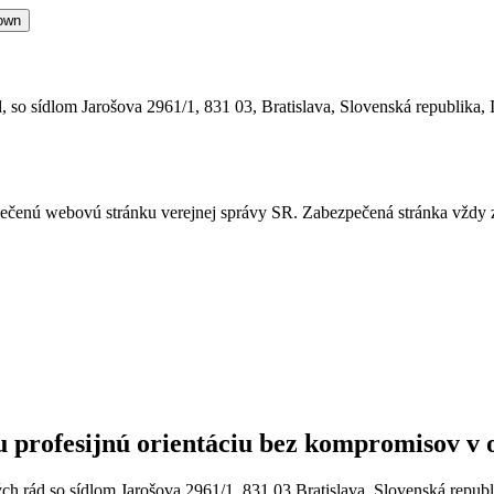
own
 so sídlom Jarošova 2961/1, 831 03, Bratislava, Slovenská republika, 
ezpečenú webovú stránku verejnej správy SR. Zabezpečená stránka vždy
u profesijnú orientáciu bez kompromisov v
h rád so sídlom Jarošova 2961/1, 831 03 Bratislava, Slovenská republ