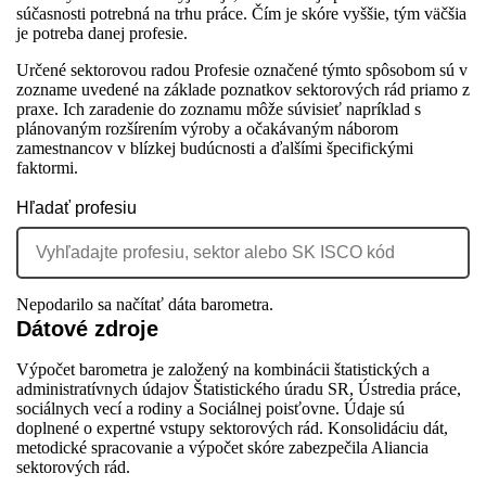
súčasnosti potrebná na trhu práce. Čím je skóre vyššie, tým väčšia
je potreba danej profesie.
Určené sektorovou radou
Profesie označené týmto spôsobom sú v
zozname uvedené na základe poznatkov sektorových rád priamo z
praxe. Ich zaradenie do zoznamu môže súvisieť napríklad s
plánovaným rozšírením výroby a očakávaným náborom
zamestnancov v blízkej budúcnosti a ďalšími špecifickými
faktormi.
Hľadať profesiu
Nepodarilo sa načítať dáta barometra.
Dátové zdroje
Výpočet barometra je založený na kombinácii štatistických a
administratívnych údajov Štatistického úradu SR, Ústredia práce,
sociálnych vecí a rodiny a Sociálnej poisťovne. Údaje sú
doplnené o expertné vstupy sektorových rád. Konsolidáciu dát,
metodické spracovanie a výpočet skóre zabezpečila Aliancia
sektorových rád.