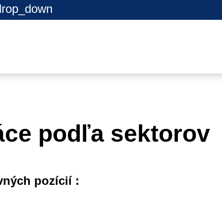
drop_down
ráce podľa sektorov
ných pozícií :