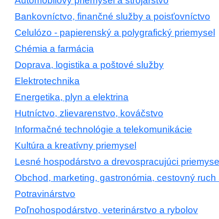
Automobilový priemysel a strojárstvo
Bankovníctvo, finančné služby a poisťovníctvo
Celulózo - papierenský a polygrafický priemysel
Chémia a farmácia
Doprava, logistika a poštové služby
Elektrotechnika
Energetika, plyn a elektrina
Hutníctvo, zlievarenstvo, kováčstvo
Informačné technológie a telekomunikácie
Kultúra a kreatívny priemysel
Lesné hospodárstvo a drevospracujúci priemyse
Obchod, marketing, gastronómia, cestovný ruch 
Potravinárstvo
Poľnohospodárstvo, veterinárstvo a rybolov