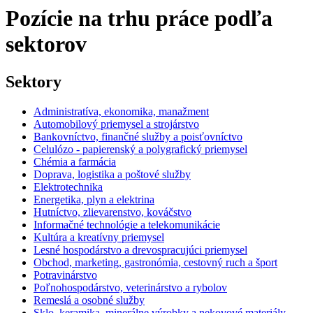
Pozície na trhu práce podľa
sektorov
Sektory
Administratíva, ekonomika, manažment
Automobilový priemysel a strojárstvo
Bankovníctvo, finančné služby a poisťovníctvo
Celulózo - papierenský a polygrafický priemysel
Chémia a farmácia
Doprava, logistika a poštové služby
Elektrotechnika
Energetika, plyn a elektrina
Hutníctvo, zlievarenstvo, kováčstvo
Informačné technológie a telekomunikácie
Kultúra a kreatívny priemysel
Lesné hospodárstvo a drevospracujúci priemysel
Obchod, marketing, gastronómia, cestovný ruch a šport
Potravinárstvo
Poľnohospodárstvo, veterinárstvo a rybolov
Remeslá a osobné služby
Sklo, keramika, minerálne výrobky a nekovové materiály