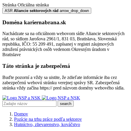
Stránka
Oficiálna stránka
ASR
Aliancie sektorových rád
arrow_drop_down
Doména kariernabrana.sk
Nachádzate sa na oficiálnom webovom sídle Aliancie sektorových
rád, so sídlom Jarošova 2961/1, 831 03, Bratislava, Slovenská
republika, IČO: 55 209 491, zapísanej v registri záujmových
združení právnických osôb vedenom Okresným úradom v
Bratislave
Táto stránka je zabezpečená
Buďte pozorní a vždy sa uistite, že zdieľate informácie iba cez
zabezpečenú webovú stránku verejnej správy SR. Zabezpečená
stránka vždy začína https:// pred názvom domény webového sídla.
search
Domov
Pozície na trhu práce podľa sektorov
Hutníctvo, zlievarenstvo, kováčstvo