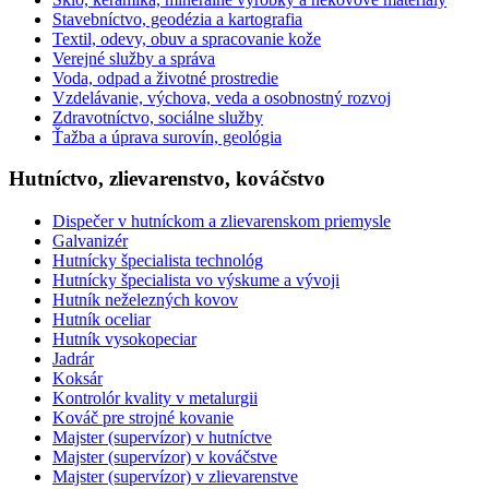
Stavebníctvo, geodézia a kartografia
Textil, odevy, obuv a spracovanie kože
Verejné služby a správa
Voda, odpad a životné prostredie
Vzdelávanie, výchova, veda a osobnostný rozvoj
Zdravotníctvo, sociálne služby
Ťažba a úprava surovín, geológia
Hutníctvo, zlievarenstvo, kováčstvo
Dispečer v hutníckom a zlievarenskom priemysle
Galvanizér
Hutnícky špecialista technológ
Hutnícky špecialista vo výskume a vývoji
Hutník neželezných kovov
Hutník oceliar
Hutník vysokopeciar
Jadrár
Koksár
Kontrolór kvality v metalurgii
Kováč pre strojné kovanie
Majster (supervízor) v hutníctve
Majster (supervízor) v kováčstve
Majster (supervízor) v zlievarenstve