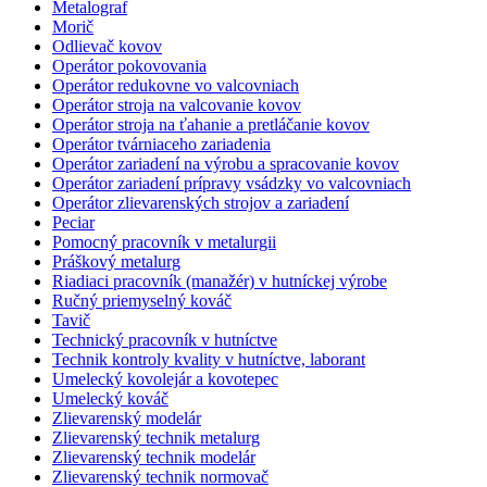
Metalograf
Morič
Odlievač kovov
Operátor pokovovania
Operátor redukovne vo valcovniach
Operátor stroja na valcovanie kovov
Operátor stroja na ťahanie a pretláčanie kovov
Operátor tvárniaceho zariadenia
Operátor zariadení na výrobu a spracovanie kovov
Operátor zariadení prípravy vsádzky vo valcovniach
Operátor zlievarenských strojov a zariadení
Peciar
Pomocný pracovník v metalurgii
Práškový metalurg
Riadiaci pracovník (manažér) v hutníckej výrobe
Ručný priemyselný kováč
Tavič
Technický pracovník v hutníctve
Technik kontroly kvality v hutníctve, laborant
Umelecký kovolejár a kovotepec
Umelecký kováč
Zlievarenský modelár
Zlievarenský technik metalurg
Zlievarenský technik modelár
Zlievarenský technik normovač