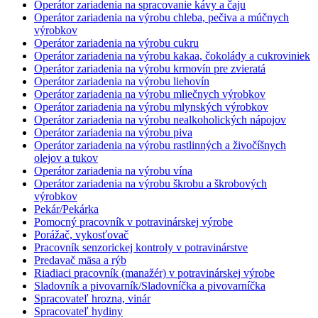
Operátor zariadenia na spracovanie kávy a čaju
Operátor zariadenia na výrobu chleba, pečiva a múčnych
výrobkov
Operátor zariadenia na výrobu cukru
Operátor zariadenia na výrobu kakaa, čokolády a cukroviniek
Operátor zariadenia na výrobu krmovín pre zvieratá
Operátor zariadenia na výrobu liehovín
Operátor zariadenia na výrobu mliečnych výrobkov
Operátor zariadenia na výrobu mlynských výrobkov
Operátor zariadenia na výrobu nealkoholických nápojov
Operátor zariadenia na výrobu piva
Operátor zariadenia na výrobu rastlinných a živočíšnych
olejov a tukov
Operátor zariadenia na výrobu vína
Operátor zariadenia na výrobu škrobu a škrobových
výrobkov
Pekár/Pekárka
Pomocný pracovník v potravinárskej výrobe
Porážač, vykosťovač
Pracovník senzorickej kontroly v potravinárstve
Predavač mäsa a rýb
Riadiaci pracovník (manažér) v potravinárskej výrobe
Sladovník a pivovarník/Sladovníčka a pivovarníčka
Spracovateľ hrozna, vinár
Spracovateľ hydiny