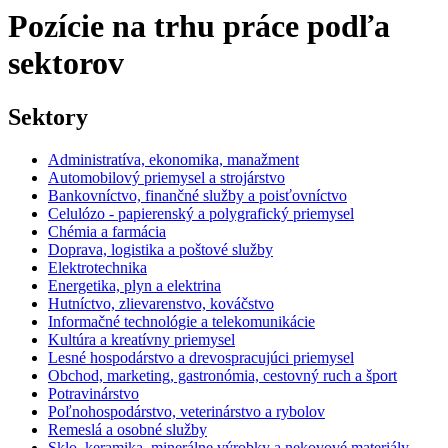
Pozície na trhu práce podľa
sektorov
Sektory
Administratíva, ekonomika, manažment
Automobilový priemysel a strojárstvo
Bankovníctvo, finančné služby a poisťovníctvo
Celulózo - papierenský a polygrafický priemysel
Chémia a farmácia
Doprava, logistika a poštové služby
Elektrotechnika
Energetika, plyn a elektrina
Hutníctvo, zlievarenstvo, kováčstvo
Informačné technológie a telekomunikácie
Kultúra a kreatívny priemysel
Lesné hospodárstvo a drevospracujúci priemysel
Obchod, marketing, gastronómia, cestovný ruch a šport
Potravinárstvo
Poľnohospodárstvo, veterinárstvo a rybolov
Remeslá a osobné služby
Sklo, keramika, minerálne výrobky a nekovové materiály