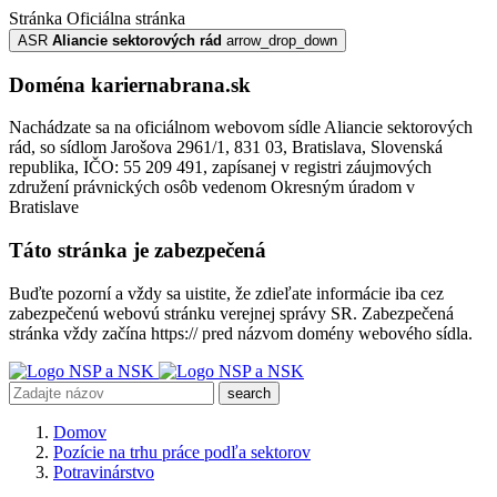
Stránka
Oficiálna stránka
ASR
Aliancie sektorových rád
arrow_drop_down
Doména kariernabrana.sk
Nachádzate sa na oficiálnom webovom sídle Aliancie sektorových
rád, so sídlom Jarošova 2961/1, 831 03, Bratislava, Slovenská
republika, IČO: 55 209 491, zapísanej v registri záujmových
združení právnických osôb vedenom Okresným úradom v
Bratislave
Táto stránka je zabezpečená
Buďte pozorní a vždy sa uistite, že zdieľate informácie iba cez
zabezpečenú webovú stránku verejnej správy SR. Zabezpečená
stránka vždy začína https:// pred názvom domény webového sídla.
search
Domov
Pozície na trhu práce podľa sektorov
Potravinárstvo