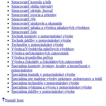
Spracovateľ korenín a húb
Spracovateľ obilia (mlynár)
Spracovateľ olejnín, lisovač
Spracovateľ ovocia a zeleniny
Spracovateľ rýb
Spracovateľ strukovín a okopanín
Spracovateľ tabaku a výrobca tabakových výrobkov
Spracovateľ čaju
Technik kontroly v potravinárskej výrobe
Technik údržby v potravinárskej výrobe
Technológ v potravinárskej výrobe
Výrobca/Výrobkyňa mliečnych výrobkov
Výrobca nečokoládových cukroviniek
Výrobca trvanlivého pečiva
Výrobca čokolády a čokoládových cukroviniek
Špecialista kontroly, hygieny, kvality a bezpečnosti v
potravinárstve
Špecialista logistik v potravinárskej výrobe
Špecialista pre riadenie výroby pokrmov, polotovarov a jedál
Špecialista technológ v potravinárskej výrobe
Špecialista výskumu a vývoja v potravinárskej výrobe
Špecialista údržby v potravinárskej výrobe
Naspäť hore