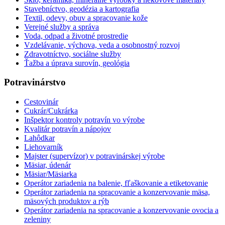
Stavebníctvo, geodézia a kartografia
Textil, odevy, obuv a spracovanie kože
Verejné služby a správa
Voda, odpad a životné prostredie
Vzdelávanie, výchova, veda a osobnostný rozvoj
Zdravotníctvo, sociálne služby
Ťažba a úprava surovín, geológia
Potravinárstvo
Cestovinár
Cukrár/Cukrárka
Inšpektor kontroly potravín vo výrobe
Kvalitár potravín a nápojov
Lahôdkar
Liehovarník
Majster (supervízor) v potravinárskej výrobe
Mäsiar, údenár
Mäsiar/Mäsiarka
Operátor zariadenia na balenie, fľaškovanie a etiketovanie
Operátor zariadenia na spracovanie a konzervovanie mäsa,
mäsových produktov a rýb
Operátor zariadenia na spracovanie a konzervovanie ovocia a
zeleniny