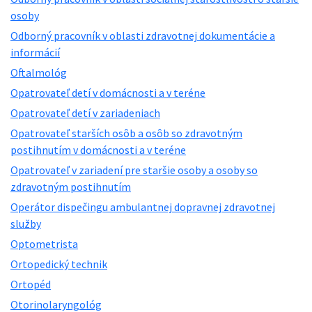
osoby
Odborný pracovník v oblasti zdravotnej dokumentácie a
informácií
Oftalmológ
Opatrovateľ detí v domácnosti a v teréne
Opatrovateľ detí v zariadeniach
Opatrovateľ starších osôb a osôb so zdravotným
postihnutím v domácnosti a v teréne
Opatrovateľ v zariadení pre staršie osoby a osoby so
zdravotným postihnutím
Operátor dispečingu ambulantnej dopravnej zdravotnej
služby
Optometrista
Ortopedický technik
Ortopéd
Otorinolaryngológ