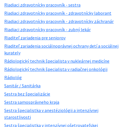
Riadiaci zdravotnícky pracovník - sestra
Riadiaci zdravotnícky pracovník - zdravotnícky laborant
Riadiaci zdravotnícky pracovník - zdravotnícky záchranár
Riadiaci zdravotnícky pracovník - zubný lekár
Riaditeľ zariadenia pre seniorov
Riaditeľ zariadenia sociálnoprávnej ochrany detí a sociálnej
kurately
Rádiologický technik špecialista v nukleárnej medicíne
Rádiologický technik špecialista v radiačnej onkológii
Rádiológ
Sanitár / Sanitárka
Sestra bez špecializácie
Sestra samosprávneho kraja
Sestra špecialistka v anestéziológii a intenzívnej
starostlivosti
Sestra špecialistka v intenzívnej ošetrovateľskej