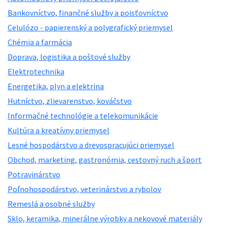
Bankovníctvo, finančné služby a poisťovníctvo
Celulózo - papierenský a polygrafický priemysel
Chémia a farmácia
Doprava, logistika a poštové služby
Elektrotechnika
Energetika, plyn a elektrina
Hutníctvo, zlievarenstvo, kováčstvo
Informačné technológie a telekomunikácie
Kultúra a kreatívny priemysel
Lesné hospodárstvo a drevospracujúci priemysel
Obchod, marketing, gastronómia, cestovný ruch a šport
Potravinárstvo
Poľnohospodárstvo, veterinárstvo a rybolov
Remeslá a osobné služby
Sklo, keramika, minerálne výrobky a nekovové materiály