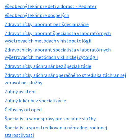
Všeobecný lekár pre deti a dorast - Pediater
Všeobecný lekár pre dospelých
Zdravotnícky laborant bez špecializácie
Zdravotnícky laborant špecialista v laboratórnych
vyšetrovacích metódach v histopatológii
Zdravotnícky laborant špecialista v laboratórnych
vyšetrovacích metódach v klinickej cytológii
Zdravotnícky záchranár bez špecializácie
Zdravotnícky záchranár operačného strediska záchrannej
zdravotnej služby
Zubný asistent
Zubný lekár bez špecializácie
Čeľustný ortopéd
Špecialista samosprávy pre sociálne služby
Špecialista sprostredkovania náhradnej rodinnej
starostlivosti