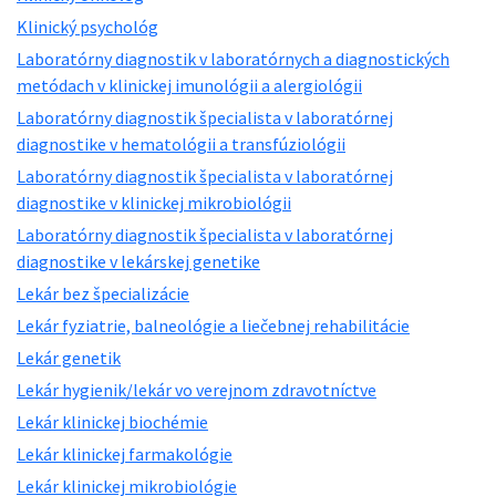
Klinický psychológ
Laboratórny diagnostik v laboratórnych a diagnostických
metódach v klinickej imunológii a alergiológii
Laboratórny diagnostik špecialista v laboratórnej
diagnostike v hematológii a transfúziológii
Laboratórny diagnostik špecialista v laboratórnej
diagnostike v klinickej mikrobiológii
Laboratórny diagnostik špecialista v laboratórnej
diagnostike v lekárskej genetike
Lekár bez špecializácie
Lekár fyziatrie, balneológie a liečebnej rehabilitácie
Lekár genetik
Lekár hygienik/lekár vo verejnom zdravotníctve
Lekár klinickej biochémie
Lekár klinickej farmakológie
Lekár klinickej mikrobiológie