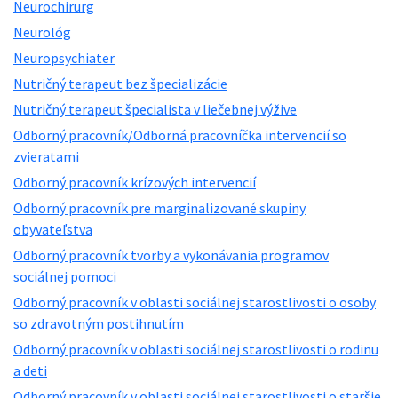
Neurochirurg
Neurológ
Neuropsychiater
Nutričný terapeut bez špecializácie
Nutričný terapeut špecialista v liečebnej výžive
Odborný pracovník/Odborná pracovníčka intervencií so
zvieratami
Odborný pracovník krízových intervencií
Odborný pracovník pre marginalizované skupiny
obyvateľstva
Odborný pracovník tvorby a vykonávania programov
sociálnej pomoci
Odborný pracovník v oblasti sociálnej starostlivosti o osoby
so zdravotným postihnutím
Odborný pracovník v oblasti sociálnej starostlivosti o rodinu
a deti
Odborný pracovník v oblasti sociálnej starostlivosti o staršie