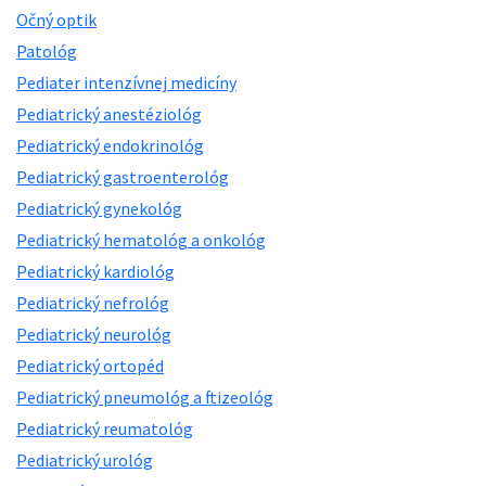
Očný optik
Patológ
Pediater intenzívnej medicíny
Pediatrický anestéziológ
Pediatrický endokrinológ
Pediatrický gastroenterológ
Pediatrický gynekológ
Pediatrický hematológ a onkológ
Pediatrický kardiológ
Pediatrický nefrológ
Pediatrický neurológ
Pediatrický ortopéd
Pediatrický pneumológ a ftizeológ
Pediatrický reumatológ
Pediatrický urológ