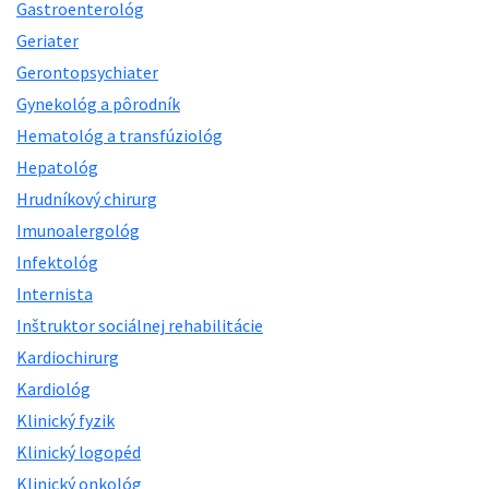
Gastroenterológ
Geriater
Gerontopsychiater
Gynekológ a pôrodník
Hematológ a transfúziológ
Hepatológ
Hrudníkový chirurg
Imunoalergológ
Infektológ
Internista
Inštruktor sociálnej rehabilitácie
Kardiochirurg
Kardiológ
Klinický fyzik
Klinický logopéd
Klinický onkológ