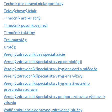
Technik pre zdravotnícke pomôcky
Telovýchovný lekár
Tlmočník artikulačný
Tlmočník posunkovej reči
Tlmočník taktilný
Traumatológ
Urológ
Verejný zdravotník bez špecializácie
Verejný zdravotník špecialista v epidemiológii
Verejný zdravotník špecialista v hygiene detí a mládeže
Verejný zdravotník špecialista v hygiene výživy
Verejný zdravotník špecialista v hygiene životného
prostredia a zdravia
Verejný zdravotník špecialista v podpore zdravia a výchove k
zdraviu
Vodič ambulancie dopravnej zdravotnej služby