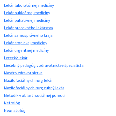
Lekár laboratórnej medicíny
Lekár nukleárnej medicíny
Lekár paliatívnej medicíny
Lekár pracovného lekárstva
Lekár samosprávneho kraja
Lekár tropickej medicíny
Lekár urgentnej medicíny
Letecký lekár
Liečebný pedagóg v zdravotníctve špecialista
Masér v zdravotníctve
Maxilofaciálny chirurg lekár
Maxilofaciálny chirurg zubný lekár
Metodik v oblasti sociálnej pomoci
Nefrológ
Neonatológ