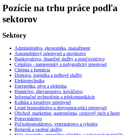
Pozície na trhu práce podľa
sektorov
Sektory
Administratíva, ekonomika, manažment
Automobilový priemysel a strojárstvo
Bankovníctvo, finančné služby a poisťovníctvo
Celulózo - papierenský a polygrafický priemysel
Chémia a farmácia
Doprava, logistika a poštové služby
Elektrotechnika
Energetika, plyn a elektrina
Hutníctvo, zlievarenstvo, kováčstvo
Informačné technológie a telekomunikácie
Kultúra a kreatívny priemysel
Lesné hospodárstvo a drevospracujúci priemysel
Obchod, marketing, gastronómia, cestovný ruch a šport
Potravinárstvo
Poľnohospodárstvo, veterinárstvo a rybolov
Remeslá a osobné služby
Sklo, keramika, minerálne výrobky a nekovové materiály