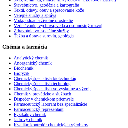
Stavebníctvo, geodézia a kartografia
Textil, odevy, obuv a spracovanie kože
Verejné služby a správa
Voda, odpad a životné prostredie
Vzdelávanie, výchova, veda a osobnostný rozvoj
Zdravotníctvo, sociálne služby
Ťažba a úprava surovín, geológia
Chémia a farmácia
Analytický chemik
Anorganický chemik
Biochemik
Biofyzik
Chemický špecialista biotechnológ
Chemický špecialista technológ
Chemický špecialista vo výskume a vývoji
Chemik v prevádzke a službách
Dispečer v chemickom priemysle
Farmaceutický laborant bez špecializácie
Farmaceutický reprezentant
Fyzikálny chemik
Jadrový chemik
Kvalitár, kontrolór chemických výrobkov