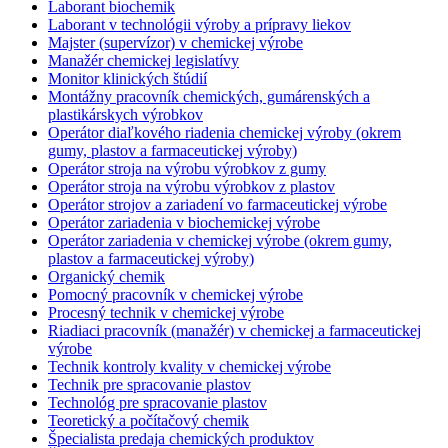
Laborant biochemik
Laborant v technológii výroby a prípravy liekov
Majster (supervízor) v chemickej výrobe
Manažér chemickej legislatívy
Monitor klinických štúdií
Montážny pracovník chemických, gumárenských a
plastikárskych výrobkov
Operátor diaľkového riadenia chemickej výroby (okrem
gumy, plastov a farmaceutickej výroby)
Operátor stroja na výrobu výrobkov z gumy
Operátor stroja na výrobu výrobkov z plastov
Operátor strojov a zariadení vo farmaceutickej výrobe
Operátor zariadenia v biochemickej výrobe
Operátor zariadenia v chemickej výrobe (okrem gumy,
plastov a farmaceutickej výroby)
Organický chemik
Pomocný pracovník v chemickej výrobe
Procesný technik v chemickej výrobe
Riadiaci pracovník (manažér) v chemickej a farmaceutickej
výrobe
Technik kontroly kvality v chemickej výrobe
Technik pre spracovanie plastov
Technológ pre spracovanie plastov
Teoretický a počítačový chemik
Špecialista predaja chemických produktov