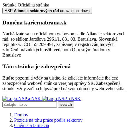
Stránka
Oficiálna stránka
ASR
Aliancie sektorových rád
arrow_drop_down
Doména kariernabrana.sk
Nachádzate sa na oficiálnom webovom sídle Aliancie sektorových
rád, so sídlom Jarošova 2961/1, 831 03, Bratislava, Slovenská
republika, IČO: 55 209 491, zapísanej v registri záujmových
združení právnických osôb vedenom Okresným úradom v
Bratislave
Táto stránka je zabezpečená
Buďte pozorní a vždy sa uistite, že zdieľate informácie iba cez
zabezpečenú webovú stránku verejnej správy SR. Zabezpečená
stránka vždy začína https:// pred názvom domény webového sídla.
search
Domov
Pozície na trhu práce podľa sektorov
Chémia a farmácia